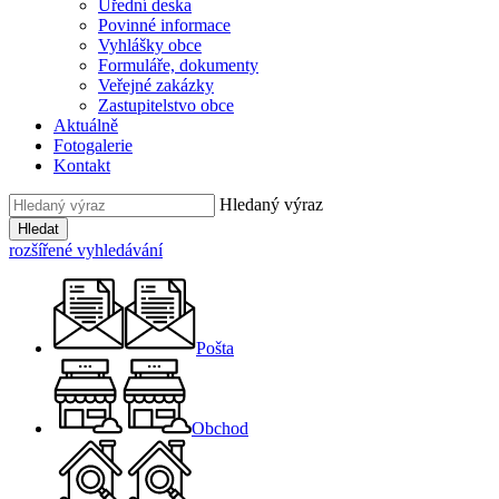
Úřední deska
Povinné informace
Vyhlášky obce
Formuláře, dokumenty
Veřejné zakázky
Zastupitelstvo obce
Aktuálně
Fotogalerie
Kontakt
Hledaný výraz
Hledat
rozšířené vyhledávání
Pošta
Obchod