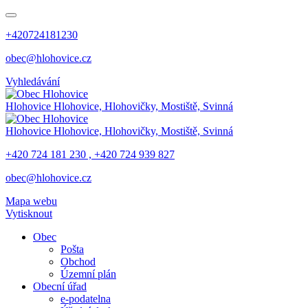
+420724181230
obec@hlohovice.cz
Vyhledávání
Hlohovice
Hlohovice, Hlohovičky, Mostiště, Svinná
Hlohovice
Hlohovice, Hlohovičky, Mostiště, Svinná
+420 724 181 230 , +420 724 939 827
obec@hlohovice.cz
Mapa webu
Vytisknout
Obec
Pošta
Obchod
Územní plán
Obecní úřad
e-podatelna